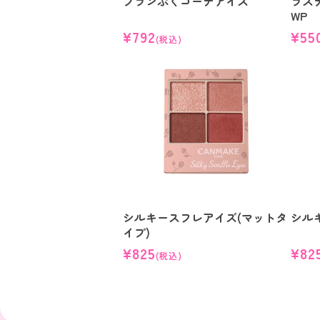
プランぷくコーデアイズ
ラス
WP
¥792
¥55
(税込)
シルキースフレアイズ(マットタ
シル
イプ)
¥825
¥82
(税込)