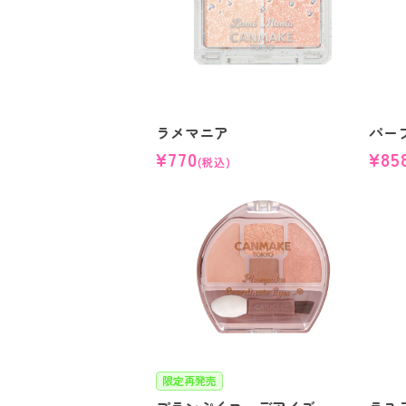
ラメマニア
パー
¥770
¥85
(税込)
限定再発売