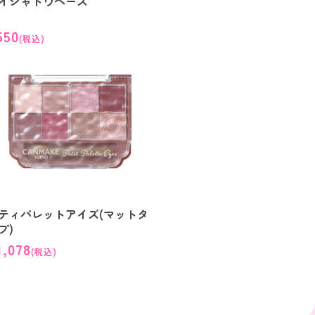
イシャドウベース
550
(税込)
ティパレットアイズ(マットタ
プ)
1,078
(税込)