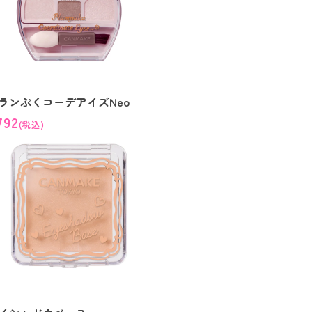
ランぷくコーデアイズNeo
792
(税込)