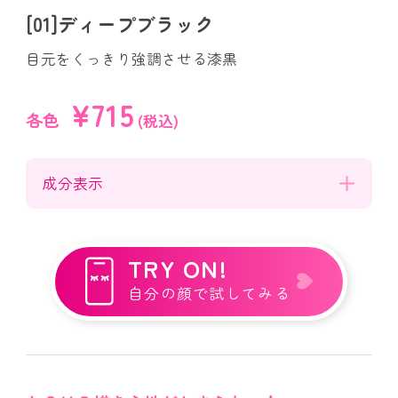
[01]ディープブラック
目元をくっきり強調させる漆黒
¥715
各色
(税込)
成分表示
TRY ON!
自分の顔で試してみる