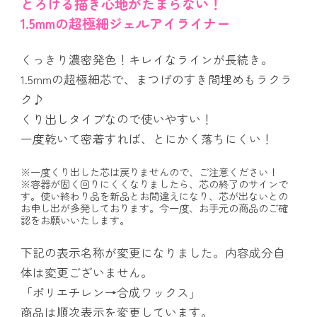
とろける描き心地がたまらない！
1.5mmの超極細ジェルアイライナー
くっきり濃密発色！キレイなラインが長続き。
1.5mmの超極細芯で、まつげのすき間埋めもラクラ
ク♪
くり出しタイプなので使いやすい！
一度乾いて密着すれば、とにかく落ちにくい！
※一度くり出した芯は戻りませんので、ご注意ください！
※容器が固く回りにくくなりましたら、芯の終了のサインで
す。使い終わり品を新品とお間違えになり、芯が出ないとの
お申し出が多発しております。今一度、お手元の商品のご確
認をお願いいたします。
下記の表示名称が変更になりました。内容成分自
体は変更ございません。
「ポリエチレン→合成ワックス」
商品は順次表示を変更しています。