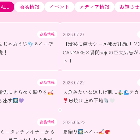
ALL
商品情報
イベント
メディア情報
お知らせ
2026.07.27
商品情報
んじゃおう♡
ネイルア
【渋谷に巨大シール帳が出現！？
説！
CANMAKE×瞬間sejuの巨大広告
ト！
2026.07.22
商品情報
指先にきらめく彩りを
人魚みたいな涼しげ肌に
テカ
き出す
日焼け止め下地
2026.06.22
商品情報
ーミータッチライナーから
夏祭り
ネイル