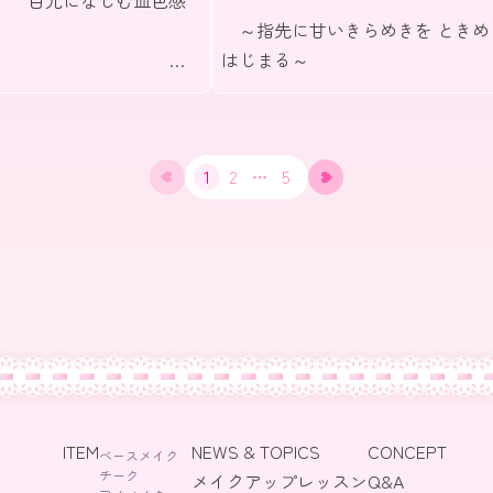
目元になじむ血色感
～指先に甘いきらめきを ときめ
で
はじまる～
と甘いまなざしに
1
2
5
ITEM
NEWS & TOPICS
CONCEPT
ベースメイク
チーク
メイクアップレッスン
Q&A