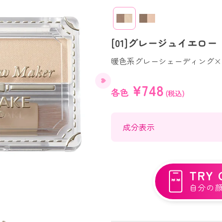
[01]グレージュイエロー
暖色系グレーシェーディング×
¥748
各色
(税込)
成分表示
TRY 
自分の