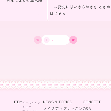
目元になじむ血色感
～指先に甘いきらめきを ときめ
で
はじまる～
と甘いまなざしに
1
2
5
ITEM
NEWS & TOPICS
CONCEPT
ベースメイク
チーク
メイクアップレッスン
Q&A