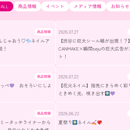
ALL
商品情報
イベント
メディア情報
お知らせ
2026.07.27
商品情報
んじゃおう♡
ネイルア
【渋谷に巨大シール帳が出現！？
説！
CANMAKE×瞬間sejuの巨大広告
ト！
2026.07.22
商品情報
っぺ
おそろいにしよ
【花火ネイル】指先にきらめく彩
ときめく光、咲き出す
2026.06.22
商品情報
ーミータッチライナーから
夏祭り
ネイル