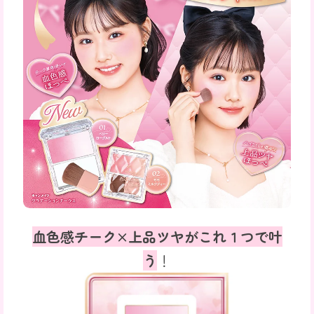
血色感チーク×上品ツヤがこれ１つで叶
う
！