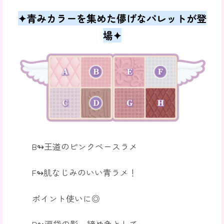
✦青みカラーを集めた儚げなパレットが登
場✦
B↬王道のピンクベースラメ
F↬肌なじみのいい青ラメ！
ポイント使いに◎